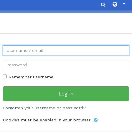
Skip to main content
Skip to create new account
Username / email
Password
Remember username
Log in
Forgotten your username or password?
Cookies must be enabled in your browser