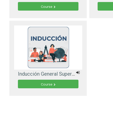
Course
Inducción General SuperTransporte
Course